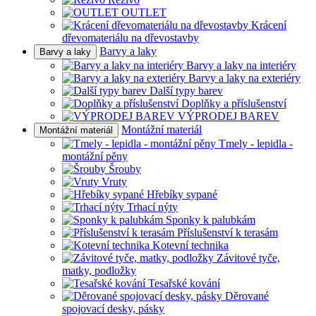
OUTLET
Krácení
dřevomateriálu na dřevostavby
Barvy a laky
Barvy a laky
Barvy a laky na interiéry
Barvy a laky na exteriéry
Další typy barev
Doplňky a příslušenství
VÝPRODEJ BAREV
Montážní materiál
Montážní materiál
Tmely - lepidla -
montážní pěny
Šrouby
Vruty
Hřebíky sypané
Trhací nýty
Sponky k palubkám
Příslušenství k terasám
Kotevní technika
Závitové tyče,
matky, podložky
Tesařské kování
Děrované
spojovací desky, pásky