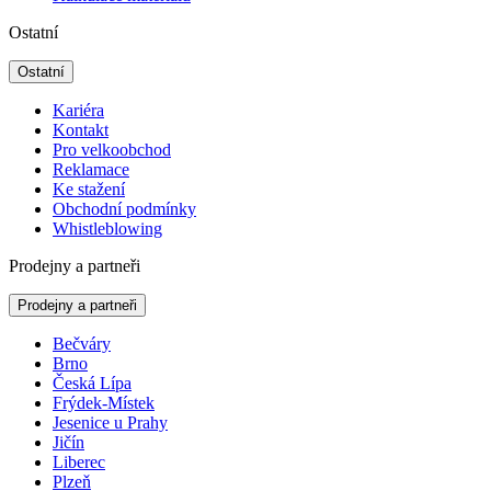
Ostatní
Ostatní
Kariéra
Kontakt
Pro velkoobchod
Reklamace
Ke stažení
Obchodní podmínky
Whistleblowing
Prodejny a partneři
Prodejny a partneři
Bečváry
Brno
Česká Lípa
Frýdek-Místek
Jesenice u Prahy
Jičín
Liberec
Plzeň