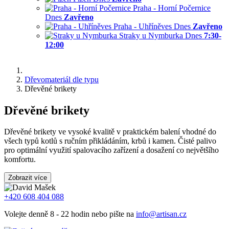
Praha - Horní Počernice
Dnes
Zavřeno
Praha - Uhříněves
Dnes
Zavřeno
Straky u Nymburka
Dnes
7:30-
12:00
Dřevomateriál dle typu
Dřevěné brikety
Dřevěné brikety
Dřevěné brikety ve vysoké kvalitě v praktickém balení vhodné do
všech typů kotlů s ručním přikládáním, krbů i kamen. Čisté palivo
pro optimální využití spalovacího zařízení a dosažení co největšího
komfortu.
Zobrazit více
+420 608 404 088
Volejte denně 8 - 22 hodin nebo pište na
info@artisan.cz