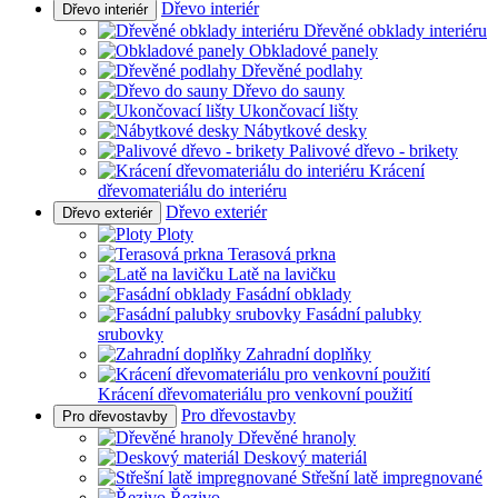
Dřevo interiér
Dřevo interiér
Dřevěné obklady interiéru
Obkladové panely
Dřevěné podlahy
Dřevo do sauny
Ukončovací lišty
Nábytkové desky
Palivové dřevo - brikety
Krácení
dřevomateriálu do interiéru
Dřevo exteriér
Dřevo exteriér
Ploty
Terasová prkna
Latě na lavičku
Fasádní obklady
Fasádní palubky
srubovky
Zahradní doplňky
Krácení dřevomateriálu pro venkovní použití
Pro dřevostavby
Pro dřevostavby
Dřevěné hranoly
Deskový materiál
Střešní latě impregnované
Řezivo