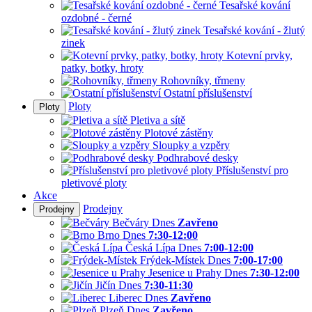
Tesařské kování
ozdobné - černé
Tesařské kování - žlutý
zinek
Kotevní prvky,
patky, botky, hroty
Rohovníky, třmeny
Ostatní příslušenství
Ploty
Ploty
Pletiva a sítě
Plotové zástěny
Sloupky a vzpěry
Podhrabové desky
Příslušenství pro
pletivové ploty
Akce
Prodejny
Prodejny
Bečváry
Dnes
Zavřeno
Brno
Dnes
7:30-12:00
Česká Lípa
Dnes
7:00-12:00
Frýdek-Místek
Dnes
7:00-17:00
Jesenice u Prahy
Dnes
7:30-12:00
Jičín
Dnes
7:30-11:30
Liberec
Dnes
Zavřeno
Plzeň
Dnes
Zavřeno