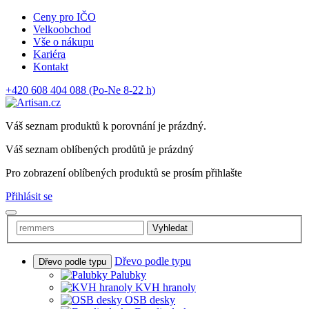
Ceny pro IČO
Velkoobchod
Vše o nákupu
Kariéra
Kontakt
+420 608 404 088
(Po-Ne 8-22 h)
Váš seznam produktů k porovnání je prázdný.
Váš seznam oblíbených prodůtů je prázdný
Pro zobrazení oblíbených produktů se prosím přihlašte
Přihlásit se
Vyhledat
Dřevo podle typu
Dřevo podle typu
Palubky
KVH hranoly
OSB desky