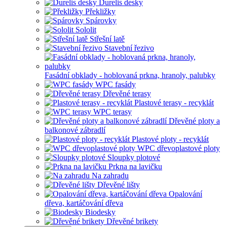
Durelis desky
Překližky
Spárovky
Sololit
Střešní latě
Stavební řezivo
Fasádní obklady - hoblovaná prkna, hranoly, palubky
WPC fasády
Dřevěné terasy
Plastové terasy - recyklát
WPC terasy
Dřevěné ploty a
balkonové zábradlí
Plastové ploty - recyklát
WPC dřevoplastové ploty
Sloupky plotové
Prkna na lavičku
Na zahradu
Dřevěné lišty
Opalování
dřeva, kartáčování dřeva
Biodesky
Dřevěné brikety