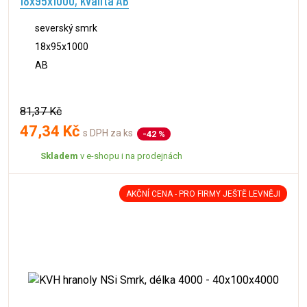
18x95x1000, kvalita AB
severský smrk
18x95x1000
AB
81,37 Kč
47,34 Kč
s DPH za ks
-42 %
Skladem
v e-shopu i na prodejnách
AKČNÍ CENA - PRO FIRMY JEŠTĚ LEVNĚJI