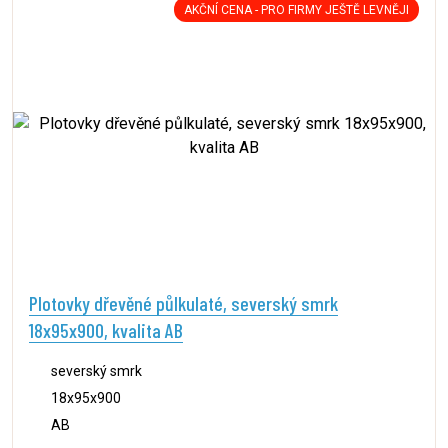
AKČNÍ CENA - PRO FIRMY JEŠTĚ LEVNĚJI
Plotovky dřevěné půlkulaté, severský smrk
18x95x900, kvalita AB
severský smrk
18x95x900
AB