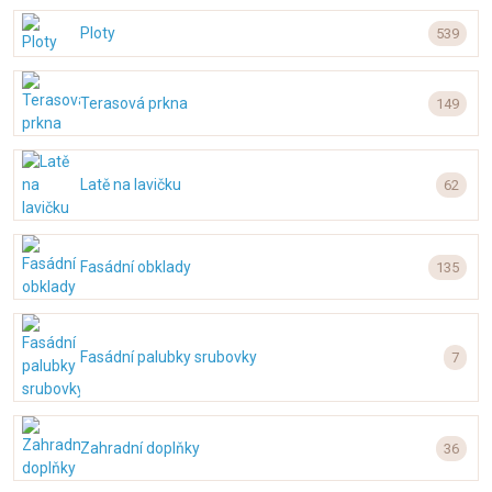
Ploty
539
Terasová prkna
149
Latě na lavičku
62
Fasádní obklady
135
Fasádní palubky srubovky
7
Zahradní doplňky
36