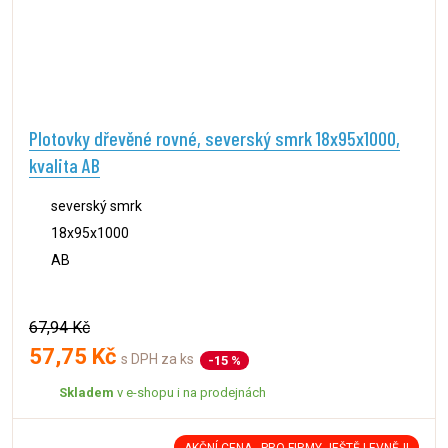
Plotovky dřevěné rovné, severský smrk 18x95x1000,
kvalita AB
severský smrk
18x95x1000
AB
67,94 Kč
57,75 Kč
s DPH za ks
-15 %
Skladem
v e-shopu i na prodejnách