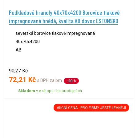
Podkladové hranoly 40x70x4200 Borovice tlakově
impregnovaná hnědá, kvalita AB dovoz ESTONSKO
severská borovice tlakově impregnovaná
40x70x4200
AB
90,27 Kč
72,21 Kč
s DPH za bm
-20 %
Skladem
v e-shopu i na prodejnách
AKČNÍ CENA - PRO FIRMY JEŠTĚ LEVNĚJI