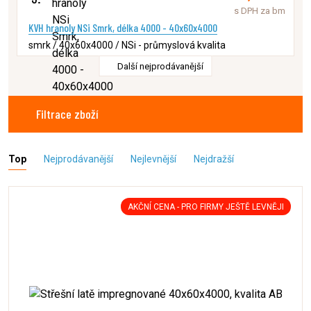
s DPH za bm
KVH hranoly NSi Smrk, délka 4000 - 40x60x4000
smrk / 40x60x4000 / NSi - průmyslová kvalita
Další nejprodávanější
Filtrace zboží
Top
Nejprodávanější
Nejlevnější
Nejdražší
AKČNÍ CENA - PRO FIRMY JEŠTĚ LEVNĚJI