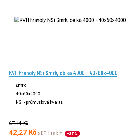
KVH hranoly NSi Smrk, délka 4000 - 40x60x4000
smrk
40x60x4000
NSi - průmyslová kvalita
67,14 Kč
42,27 Kč
s DPH za bm
-37 %