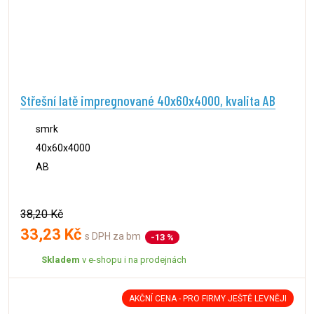
Střešní latě impregnované 40x60x4000, kvalita AB
smrk
40x60x4000
AB
38,20 Kč
33,23 Kč
s DPH za bm
-13 %
Skladem
v e-shopu i na prodejnách
AKČNÍ CENA - PRO FIRMY JEŠTĚ LEVNĚJI