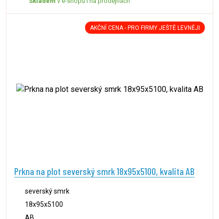
Skladem
v e-shopu i na prodejnách
AKČNÍ CENA - PRO FIRMY JEŠTĚ LEVNĚJI
Prkna na plot severský smrk 18x95x5100, kvalita AB
severský smrk
18x95x5100
AB