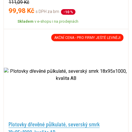
111,09 Kč
99,98 Kč
s DPH za bm
-10 %
Skladem
v e-shopu i na prodejnách
AKČNÍ CENA - PRO FIRMY JEŠTĚ LEVNĚJI
Plotovky dřevěné půlkulaté, severský smrk