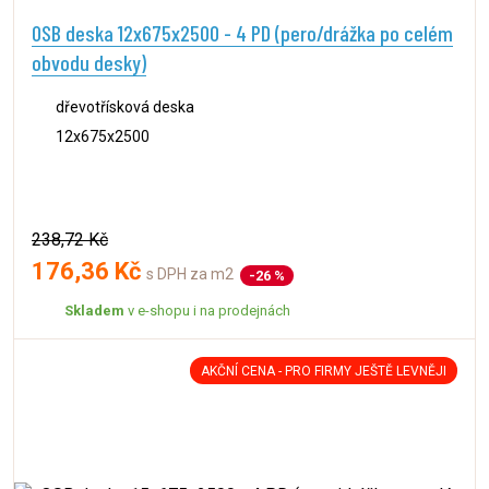
OSB deska 12x675x2500 - 4 PD (pero/drážka po celém
obvodu desky)
dřevotřísková deska
12x675x2500
238,72 Kč
176,36 Kč
s DPH za m2
-26 %
Skladem
v e-shopu i na prodejnách
AKČNÍ CENA - PRO FIRMY JEŠTĚ LEVNĚJI