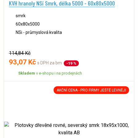
KVH hranoly NSi Smrk, délka 5000 - 60x80x5000
smrk
60x80x5000
NSi - průmyslová kvalita
114,84 Kč
93,07 Kč
s DPH za bm
-19 %
Skladem
v e-shopu i na prodejnách
AKČNÍ CENA - PRO FIRMY JEŠTĚ LEVNĚJI