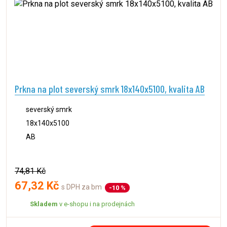
Prkna na plot severský smrk 18x140x5100, kvalita AB
severský smrk
18x140x5100
AB
74,81 Kč
67,32 Kč
s DPH za bm
-10 %
Skladem
v e-shopu i na prodejnách