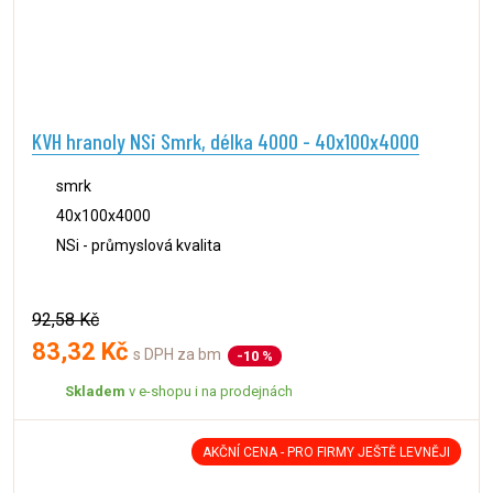
KVH hranoly NSi Smrk, délka 4000 - 40x100x4000
smrk
40x100x4000
NSi - průmyslová kvalita
92,58 Kč
83,32 Kč
s DPH za bm
-10 %
Skladem
v e-shopu i na prodejnách
AKČNÍ CENA - PRO FIRMY JEŠTĚ LEVNĚJI