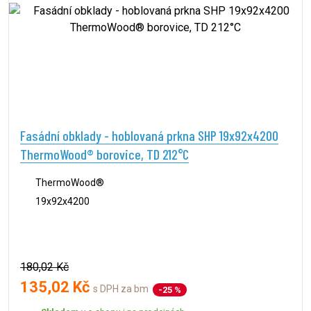
Fasádní obklady - hoblovaná prkna SHP 19x92x4200
ThermoWood® borovice, TD 212°C
ThermoWood®
19x92x4200
180,02 Kč
135,02 Kč
s DPH za bm
-25 %