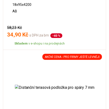
18x95x4200
AB
58,23 Kč
34,90 Kč
s DPH za bm
-40 %
Skladem
v e-shopu i na prodejnách
AKČNÍ CENA - PRO FIRMY JEŠTĚ LEVNĚJI