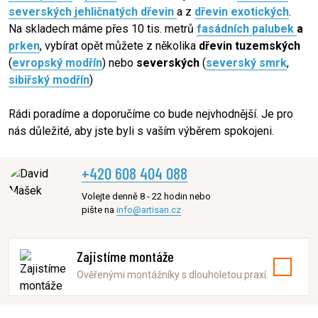
severských jehličnatých dřevin
a z
dřevin exotických
.
Na skladech máme přes 10 tis. metrů
fasádních palubek
a
prken
, vybírat opět můžete z několika
dřevin tuzemských
(
evropský modřín
) nebo
severských
(
severský smrk
,
sibiřský modřín
)
Rádi poradíme a doporučíme co bude nejvhodnější. Je pro
nás důležité, aby jste byli s vaším výběrem spokojeni.
+420 608 404 088
Volejte denně 8 - 22 hodin nebo
pište na
info@artisan.cz
Zajistíme montáže
Ověřenými montážníky s dlouholetou praxí.