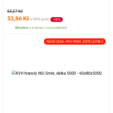
63,37 Kč
53,86 Kč
s DPH za ks
-15 %
Skladem
v e-shopu i na prodejnách
AKČNÍ CENA - PRO FIRMY JEŠTĚ LEVNĚJI