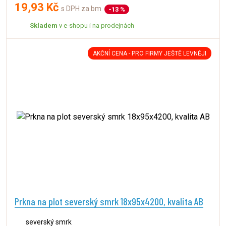
19,93 Kč
s DPH za bm
-13 %
Skladem
v e-shopu i na prodejnách
AKČNÍ CENA - PRO FIRMY JEŠTĚ LEVNĚJI
Prkna na plot severský smrk 18x95x4200, kvalita AB
severský smrk