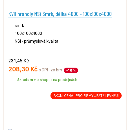
KVH hranoly NSi Smrk, délka 4000 - 100x100x4000
smrk
100x100x4000
NSi - průmyslová kvalita
231,45 Kč
208,30 Kč
s DPH za bm
-10 %
Skladem
v e-shopu i na prodejnách
AKČNÍ CENA - PRO FIRMY JEŠTĚ LEVNĚJI