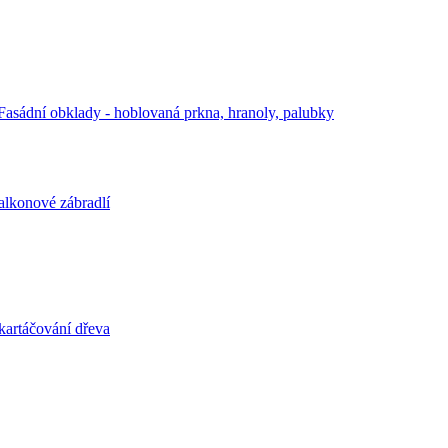
Fasádní obklady - hoblovaná prkna, hranoly, palubky
alkonové zábradlí
kartáčování dřeva