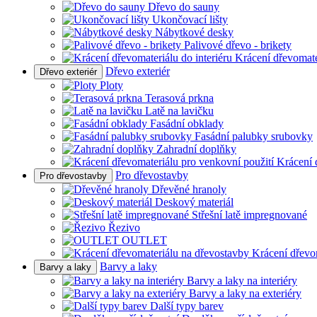
Dřevo do sauny
Ukončovací lišty
Nábytkové desky
Palivové dřevo - brikety
Krácení dřevomater
Dřevo exteriér
Dřevo exteriér
Ploty
Terasová prkna
Latě na lavičku
Fasádní obklady
Fasádní palubky srubovky
Zahradní doplňky
Krácení 
Pro dřevostavby
Pro dřevostavby
Dřevěné hranoly
Deskový materiál
Střešní latě impregnované
Řezivo
OUTLET
Krácení dřevo
Barvy a laky
Barvy a laky
Barvy a laky na interiéry
Barvy a laky na exteriéry
Další typy barev