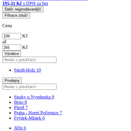
195,31 Kč
s DPH za bm
Další nejprodávanější
Filtrace zboží
Cena
Kč
až
Kč
Výrobce
Stiedl-Holz
10
Prodejny
Straky u Nymburka
9
Brno
8
Plzeň
7
Praha - Horní Počernice
7
Frýdek-Místek
6
Jičín
6