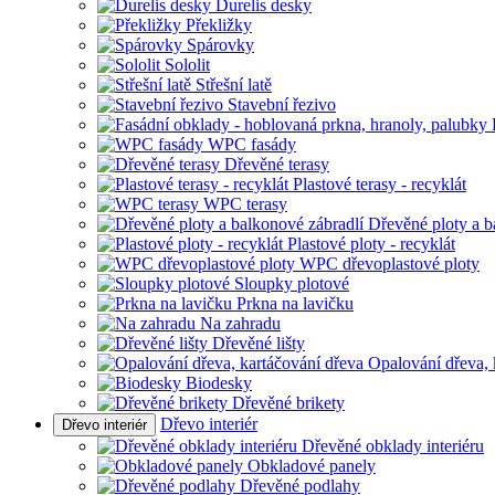
Durelis desky
Překližky
Spárovky
Sololit
Střešní latě
Stavební řezivo
WPC fasády
Dřevěné terasy
Plastové terasy - recyklát
WPC terasy
Dřevěné ploty a b
Plastové ploty - recyklát
WPC dřevoplastové ploty
Sloupky plotové
Prkna na lavičku
Na zahradu
Dřevěné lišty
Opalování dřeva, 
Biodesky
Dřevěné brikety
Dřevo interiér
Dřevo interiér
Dřevěné obklady interiéru
Obkladové panely
Dřevěné podlahy