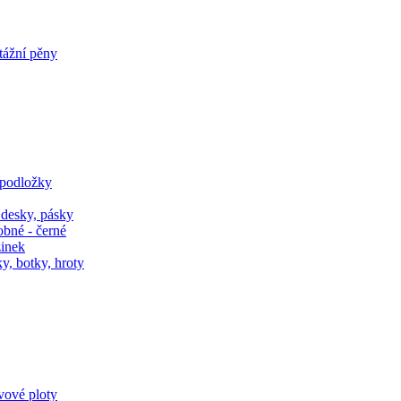
tážní pěny
 podložky
 desky, pásky
obné - černé
zinek
y, botky, hroty
ivové ploty