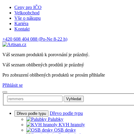
Ceny pro IČO
Velkoobchod
Vše o nákupu
Kariéra
Kontakt
+420 608 404 088
(Po-Ne 8-22 h)
Váš seznam produktů k porovnání je prázdný.
Váš seznam oblíbených prodůtů je prázdný
Pro zobrazení oblíbených produktů se prosím přihlašte
Přihlásit se
Vyhledat
Dřevo podle typu
Dřevo podle typu
Palubky
KVH hranoly
OSB desky