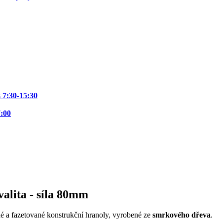
Postavte si pe
s
7:30-15:30
bez chyb a
7:00
zbytečných ná
Stáhněte si
zdarma
praktický 
vás provede od výběru materi
poslední nátěr. Vyhnete se č
pergola vám vydrží roky.
alita - síla 80mm
Co přesně se naučíte krok za kr
Vybrat správné KVH hranoly a spojov
✅
konstrukce byla pevná a stabilní.
é a fazetované konstrukční hranoly, vyrobené ze
smrkového dřeva
.