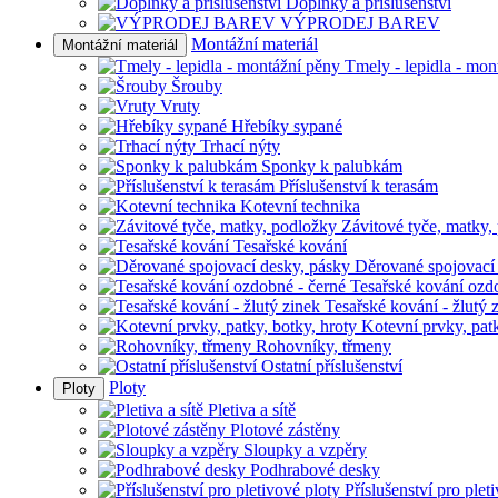
Doplňky a příslušenství
VÝPRODEJ BAREV
Montážní materiál
Montážní materiál
Tmely - lepidla - mon
Šrouby
Vruty
Hřebíky sypané
Trhací nýty
Sponky k palubkám
Příslušenství k terasám
Kotevní technika
Závitové tyče, matky,
Tesařské kování
Děrované spojovací
Tesařské kování ozd
Tesařské kování - žlutý 
Kotevní prvky, patk
Rohovníky, třmeny
Ostatní příslušenství
Ploty
Ploty
Pletiva a sítě
Plotové zástěny
Sloupky a vzpěry
Podhrabové desky
Příslušenství pro plet