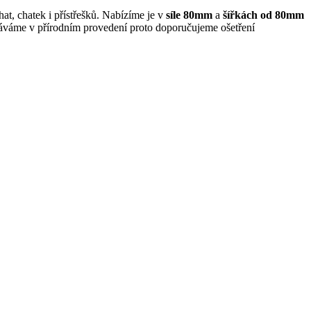
 patky a kdy zemní
at, chatek i přístřešků. Nabízíme je v
síle 80mm
a
šířkách od 80mm
váme v přírodním provedení proto doporučujeme ošetření
kušeností.
ré dělají kutilové,
a
pečí, přečtěte si
ních údajů
.