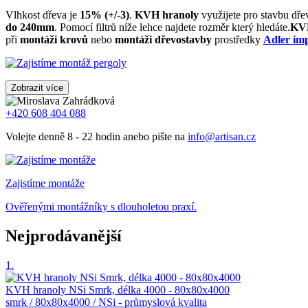
Vlhkost dřeva je
15% (+/-3)
.
KVH hranoly
využijete pro stavbu dře
do 240mm
. Pomocí filtrů níže lehce najdete rozměr který hledáte.
KVH
při
montáži krovů
nebo
montáži dřevostavby
prostředky
Adler im
Zobrazit více
+420 608 404 088
Volejte denně 8 - 22 hodin anebo pište na
info@artisan.cz
Zajistíme montáže
Ověřenými montážníky s dlouholetou praxí.
Nejprodávanější
1.
KVH hranoly NSi Smrk, délka 4000 - 80x80x4000
smrk / 80x80x4000 / NSi - průmyslová kvalita