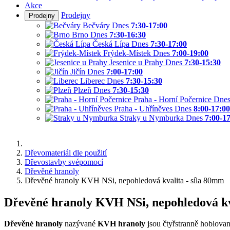
Akce
Prodejny
Prodejny
Bečváry
Dnes
7:30-17:00
Brno
Dnes
7:30-16:30
Česká Lípa
Dnes
7:30-17:00
Frýdek-Místek
Dnes
7:00-19:00
Jesenice u Prahy
Dnes
7:30-15:30
Jičín
Dnes
7:00-17:00
Liberec
Dnes
7:30-15:30
Plzeň
Dnes
7:30-15:30
Praha - Horní Počernice
Dne
Praha - Uhříněves
Dnes
8:00-17:00
Straky u Nymburka
Dnes
7:00-1
Dřevomateriál dle použití
Dřevostavby svépomocí
Dřevěné hranoly
Dřevěné hranoly KVH NSi, nepohledová kvalita - síla 80mm
Dřevěné hranoly KVH NSi, nepohledová kv
Dřevěné hranoly
nazývané
KVH hranoly
jsou čtyřstranně hoblovan