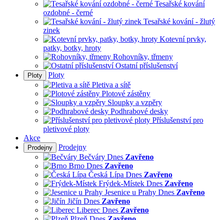
Tesařské kování
ozdobné - černé
Tesařské kování - žlutý
zinek
Kotevní prvky,
patky, botky, hroty
Rohovníky, třmeny
Ostatní příslušenství
Ploty
Ploty
Pletiva a sítě
Plotové zástěny
Sloupky a vzpěry
Podhrabové desky
Příslušenství pro
pletivové ploty
Akce
Prodejny
Prodejny
Bečváry
Dnes
Zavřeno
Brno
Dnes
Zavřeno
Česká Lípa
Dnes
Zavřeno
Frýdek-Místek
Dnes
Zavřeno
Jesenice u Prahy
Dnes
Zavřeno
Jičín
Dnes
Zavřeno
Liberec
Dnes
Zavřeno
Plzeň
Dnes
Zavřeno