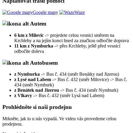
Naplánovat trasu pomocí
Google mapy
Waze
Autem
6 km z Milovic
-> projedete celou vesnici směrem na
Krchleby a na jejím konci hned za značkou odbočíte doprava
11 km z Nymburka
-> přes Krchleby, ještě před vesnicí
odbočíte doleva
Autobusem
z Nymburka
-> Bus č. 434 (směr Benátky nad Jizerou)
z Lysé nad Labem
-> Bus č. 432 (směr Milovice) -> Bus č.
434 (směr Nymburk)
z Benátek nad Jizerou
-> Bus č. 434 (směr Nymburk)
z Vlkavy
-> Bus č. 432 (směr Lysá nad Labem)
Prohlédněte si naši prodejnu
Mrkněte, jak to u nás vypadá. Ve videu vás provedeme celou
prodejnou.