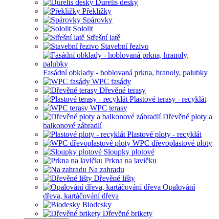
Durelis desky
Překližky
Spárovky
Sololit
Střešní latě
Stavební řezivo
Fasádní obklady - hoblovaná prkna, hranoly, palubky
WPC fasády
Dřevěné terasy
Plastové terasy - recyklát
WPC terasy
Dřevěné ploty a
balkonové zábradlí
Plastové ploty - recyklát
WPC dřevoplastové ploty
Sloupky plotové
Prkna na lavičku
Na zahradu
Dřevěné lišty
Opalování
dřeva, kartáčování dřeva
Biodesky
Dřevěné brikety