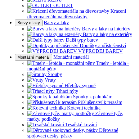
OUTLET
Krácení
dřevomateriálu na dřevostavby
Barvy a laky
Barvy a laky
Barvy a laky na interiéry
Barvy a laky na exteriéry
Další typy barev
Doplňky a příslušenství
VÝPRODEJ BAREV
Montážní materiál
Montážní materiál
Tmely - lepidla -
montážní pěny
Šrouby
Vruty
Hřebíky sypané
Trhací nýty
Sponky k palubkám
Příslušenství k terasám
Kotevní technika
Závitové tyče,
matky, podložky
Tesařské kování
Děrované
spojovací desky, pásky