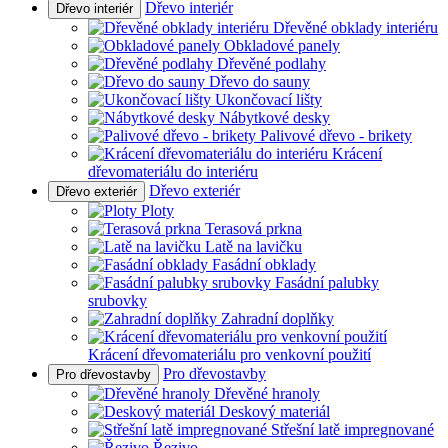
Dřevo interiér
Dřevo interiér
Dřevěné obklady interiéru
Obkladové panely
Dřevěné podlahy
Dřevo do sauny
Ukončovací lišty
Nábytkové desky
Palivové dřevo - brikety
Krácení
dřevomateriálu do interiéru
Dřevo exteriér
Dřevo exteriér
Ploty
Terasová prkna
Latě na lavičku
Fasádní obklady
Fasádní palubky
srubovky
Zahradní doplňky
Krácení dřevomateriálu pro venkovní použití
Pro dřevostavby
Pro dřevostavby
Dřevěné hranoly
Deskový materiál
Střešní latě impregnované
Řezivo