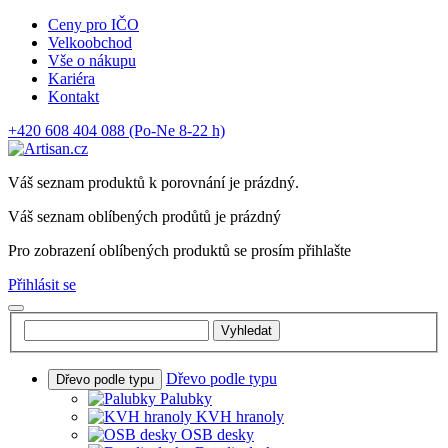
Ceny pro IČO
Velkoobchod
Vše o nákupu
Kariéra
Kontakt
+420 608 404 088
(Po-Ne 8-22 h)
Váš seznam produktů k porovnání je prázdný.
Váš seznam oblíbených prodůtů je prázdný
Pro zobrazení oblíbených produktů se prosím přihlašte
Přihlásit se
Vyhledat
Dřevo podle typu
Dřevo podle typu
Palubky
KVH hranoly
OSB desky