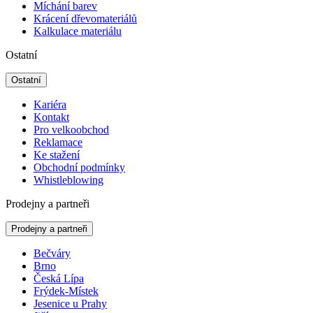
Míchání barev
Krácení dřevomateriálů
Kalkulace materiálu
Ostatní
Ostatní
Kariéra
Kontakt
Pro velkoobchod
Reklamace
Ke stažení
Obchodní podmínky
Whistleblowing
Prodejny a partneři
Prodejny a partneři
Bečváry
Brno
Česká Lípa
Frýdek-Místek
Jesenice u Prahy